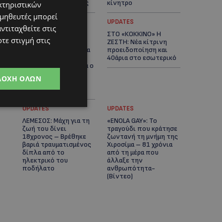
αστυνομικές έρευνες
κίνητρο
κτηριστικών
ομηθευτές μπορεί
UPDATES
UPDATES
ντιταχθείτε στις
ΛΑΤΣΙΑ-ΓΕΡΙ: Στο
ΣΤΟ «ΚΟΚΚΙΝΟ» Η
τε στιγμή στις
επίκεντρο η
ΖΕΣΤΗ: Νέα κίτρινη
δημιουργία δομών για
προειδοποίηση και
ασυνόδευτους
40άρια στο εσωτερικό
ανήλικους – Αντιδρά ο
Δήμος, στηρίζει υπό
ΔΟΧΉ ΌΛΩΝ
προϋποθέσεις το
Κίνημα Οικολόγων
UPDATES
UPDATES
ΛΕΜΕΣΟΣ: Μάχη για τη
«ENOLA GAY»: Το
ζωή του δίνει
τραγούδι που κράτησε
18χρονος – Βρέθηκε
ζωντανή τη μνήμη της
βαριά τραυματισμένος
Χιροσίμα – 81 χρόνια
δίπλα από το
από τη μέρα που
ηλεκτρικό του
άλλαξε την
ποδήλατο
ανθρωπότητα-
(Bίντεο)