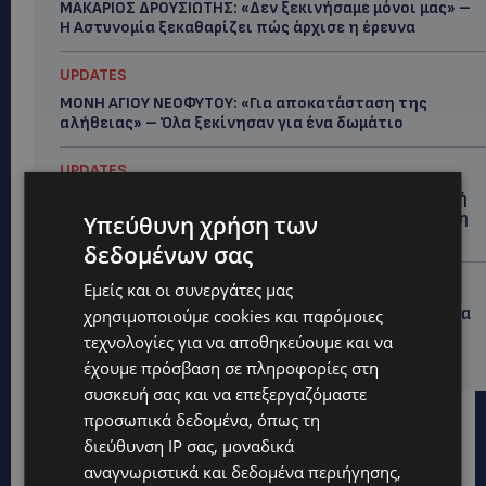
ΜΑΚΑΡΙΟΣ ΔΡΟΥΣΙΩΤΗΣ: «Δεν ξεκινήσαμε μόνοι μας» –
Η Αστυνομία ξεκαθαρίζει πώς άρχισε η έρευνα
UPDATES
ΜΟΝΗ ΑΓΙΟΥ ΝΕΟΦΥΤΟΥ: «Για αποκατάσταση της
αλήθειας» – Όλα ξεκίνησαν για ένα δωμάτιο
UPDATES
ΘΑ ΣΑΛΠΑΡΟΥΜΕ: Δεν σταματά η θαλάσσια επιβατική
σύνδεση Κύπρου – Ελλάδας το 2027-Πότε θα κριθεί η
Υπεύθυνη χρήση των
συνέχεια από το 2028
δεδομένων σας
UPDATES
Εμείς και οι συνεργάτες μας
ΛΕΩΦΟΡΟΣ ΤΣΕΡΙΟΥ: Άνοιξε ο δρόμος, αλλά άρχισαν τα
χρησιμοποιούμε cookies και παρόμοιες
παράπονα των πολιτών – «Έγινε σωστά ο
τεχνολογίες για να αποθηκεύουμε και να
σχεδιασμός;»
έχουμε πρόσβαση σε πληροφορίες στη
συσκευή σας και να επεξεργαζόμαστε
προσωπικά δεδομένα, όπως τη
διεύθυνση IP σας, μοναδικά
αναγνωριστικά και δεδομένα περιήγησης,