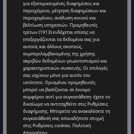
για εξατομικευμένες διαφημίσεις και
περιεχόμενο, μέτρηση διαφημίσεων και
περιεχομένου, ανάλυση κοινού και
βελτίωση υπηρεσιών.
Προμηθευτές
τρίτων (1913)
ενδέχεται επίσης να
επεξεργάζονται τα δεδομένα σας για
αυτούς και άλλους σκοπούς,
συμπεριλαμβανομένης της χρήσης
ακριβών δεδομένων γεωεντοπισμού και
χαρακτηριστικών συσκευής. Οι επιλογές
Topics
σας ισχύουν μόνο για αυτόν τον
ιστότοπο. Ορισμένοι προμηθευτές
VIBE NEWS
μπορεί να βασίζονται σε έννομο
Η Arla Protein συνεχίζει να καινοτομεί με το Arla Protein Food
συμφέρον αντί για συγκατάθεση· έχετε το
to Go.
δικαίωμα να αντιταχθείτε στις
Ρυθμίσεις
διαφήμισης
. Μπορείτε να ανακαλέσετε τη
UPDATES
συγκατάθεσή σας οποιαδήποτε στιγμή
ΜΑΚΑΡΙΟΣ ΔΡΟΥΣΙΩΤΗΣ: «Δεν ξεκινήσαμε μόνοι μας» – Η
Αστυνομία ξεκαθαρίζει πώς άρχισε η έρευνα
στις
Ρυθμίσεις cookies
.
Πολιτική
Απορρήτου