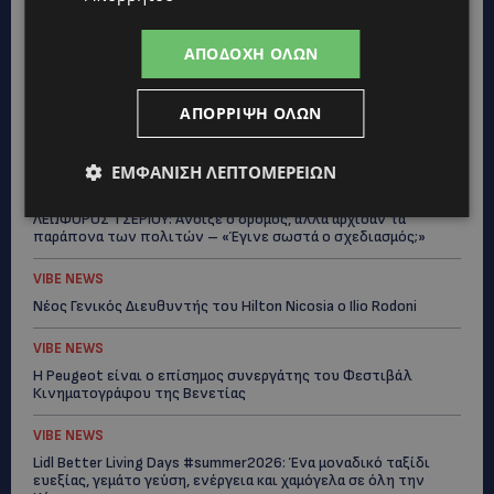
UPDATES
ΜΟΝΗ ΑΓΙΟΥ ΝΕΟΦΥΤΟΥ: «Για αποκατάσταση της αλήθειας» –
Όλα ξεκίνησαν για ένα δωμάτιο
ΑΠΟΔΟΧΉ ΌΛΩΝ
UPDATES
ΑΠΌΡΡΙΨΗ ΌΛΩΝ
ΘΑ ΣΑΛΠΑΡΟΥΜΕ: Δεν σταματά η θαλάσσια επιβατική σύνδεση
Κύπρου – Ελλάδας το 2027-Πότε θα κριθεί η συνέχεια από το
2028
ΕΜΦΆΝΙΣΗ ΛΕΠΤΟΜΕΡΕΙΏΝ
UPDATES
ΛΕΩΦΟΡΟΣ ΤΣΕΡΙΟΥ: Άνοιξε ο δρόμος, αλλά άρχισαν τα
παράπονα των πολιτών – «Έγινε σωστά ο σχεδιασμός;»
VIBE NEWS
Νέος Γενικός Διευθυντής του Hilton Nicosia ο Ilio Rodoni
VIBE NEWS
Η Peugeot είναι ο επίσημος συνεργάτης του Φεστιβάλ
Κινηματογράφου της Βενετίας
VIBE NEWS
Lidl Better Living Days #summer2026: Ένα μοναδικό ταξίδι
ευεξίας, γεμάτο γεύση, ενέργεια και χαμόγελα σε όλη την