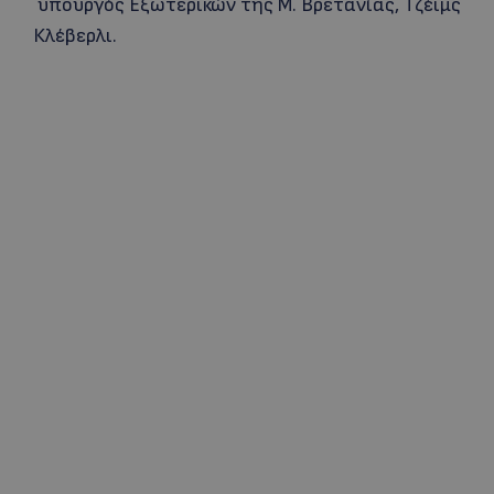
υπουργός Εξωτερικών της Μ. Βρετανίας, Τζέιμς
Κλέβερλι.