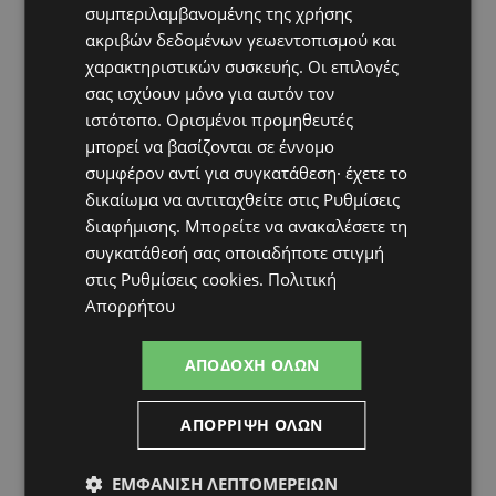
το κίνητρο
συμπεριλαμβανομένης της χρήσης
ακριβών δεδομένων γεωεντοπισμού και
UPDATES
χαρακτηριστικών συσκευής. Οι επιλογές
ΛΑΤΣΙΑ-ΓΕΡΙ: Στο επίκεντρο η δημιουργία δομών για
σας ισχύουν μόνο για αυτόν τον
ασυνόδευτους ανήλικους – Αντιδρά ο Δήμος,
στηρίζει υπό προϋποθέσεις το Κίνημα Οικολόγων
ιστότοπο. Ορισμένοι προμηθευτές
μπορεί να βασίζονται σε έννομο
συμφέρον αντί για συγκατάθεση· έχετε το
δικαίωμα να αντιταχθείτε στις
Ρυθμίσεις
διαφήμισης
. Μπορείτε να ανακαλέσετε τη
συγκατάθεσή σας οποιαδήποτε στιγμή
στις
Ρυθμίσεις cookies
.
Πολιτική
Απορρήτου
ΑΠΟΔΟΧΉ ΌΛΩΝ
ΑΠΌΡΡΙΨΗ ΌΛΩΝ
ΕΜΦΆΝΙΣΗ ΛΕΠΤΟΜΕΡΕΙΏΝ
Topics