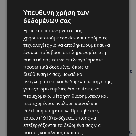
Υπεύθυνη χρήση των
Hot this week
δεδομένων σας
STORIES
Εμείς και οι συνεργάτες μας
ΓΕΝΕΘΛΙΟΣ ΗΜΕΡΑ: Η ηλικία είναι μόνο ένας αριθμός –
χρησιμοποιούμε cookies και παρόμοιες
Οι άνθρωποι και οι στιγμές είναι η πραγματική μας
τεχνολογίες για να αποθηκεύουμε και να
ιστορία
έχουμε πρόσβαση σε πληροφορίες στη
STORIES
συσκευή σας και να επεξεργαζόμαστε
ΕΛΕΝΑ ΑΝΤΩΝΙΑΔΟΥ: Αγώνας ζωής για τη 37χρονη
προσωπικά δεδομένα, όπως τη
μητέρα τριών παιδιών – Έρανος για τη θεραπεία της
διεύθυνση IP σας, μοναδικά
στην Αγγλία
αναγνωριστικά και δεδομένα περιήγησης,
UPDATES
για εξατομικευμένες διαφημίσεις και
περιεχόμενο, μέτρηση διαφημίσεων και
ΚΑΤΑΓΓΕΛΙΑ: Για άνδρα που φέρεται να παρενοχλούσε
γυναίκες στο Δασούδι – Σε εξέλιξη οι αστυνομικές
περιεχομένου, ανάλυση κοινού και
έρευνες
βελτίωση υπηρεσιών.
Προμηθευτές
τρίτων (1913)
ενδέχεται επίσης να
UPDATES
επεξεργάζονται τα δεδομένα σας για
ΛΕΥΚΩΣΙΑ: Γιατί ένας 16χρονος φέρεται να έβαλε
αυτούς και άλλους σκοπούς,
φωτιά σε ιστορική μπυραρία – Η Αστυνομία αναζητεί