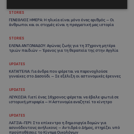
STORIES
ΓΕΝΕΘΛΙΟΣ ΗΜΕΡΑ: Η ηλικία είναι μόνο ένας αριθμός – Οι
άνθρωποι και οι στιγμές είναι η πραγματική μας ιστορία
STORIES
ΕΛΕΝΑ ΑΝΤΩΝΙΑΔΟΥ: Αγώνας ζωής για τη 37χρονη μητέρα
τριών παιδιών – Έρανος για τη θεραπεία της στην Αγγλία
UPDATES
ΚΑΤΑΓΓΕΛΙΑ: Για άνδρα που φέρεται να παρενοχλούσε
γυναίκες στο Δασούδι – Σε εξέλιξη οι αστυνομικές έρευνες
UPDATES
Re
ΛΕΥΚΩΣΙΑ: Γιατί ένας 16χρονος φέρεται να έβαλε φωτιά σε
Ar
ιστορική μπυραρία – Η Αστυνομία αναζητεί το κίνητρο
UPDATES
ΛΑΤΣΙΑ-ΓΕΡΙ: Στο επίκεντρο η δημιουργία δομών για
ασυνόδευτους ανήλικους – Αντιδρά ο Δήμος, στηρίζει υπό
προϋποθέσεις το Κίνημα Οικολόγων