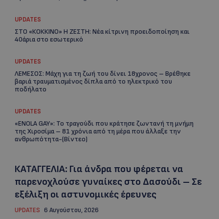
UPDATES
ΣΤΟ «ΚΟΚΚΙΝΟ» Η ΖΕΣΤΗ: Νέα κίτρινη προειδοποίηση και
40άρια στο εσωτερικό
UPDATES
ΛΕΜΕΣΟΣ: Μάχη για τη ζωή του δίνει 18χρονος – Βρέθηκε
βαριά τραυματισμένος δίπλα από το ηλεκτρικό του
ποδήλατο
UPDATES
«ENOLA GAY»: Το τραγούδι που κράτησε ζωντανή τη μνήμη
της Χιροσίμα – 81 χρόνια από τη μέρα που άλλαξε την
ανθρωπότητα-(Bίντεο)
ΚΑΤΑΓΓΕΛΙΑ: Για άνδρα που φέρεται να
παρενοχλούσε γυναίκες στο Δασούδι – Σε
εξέλιξη οι αστυνομικές έρευνες
UPDATES
6 Αυγούστου, 2026