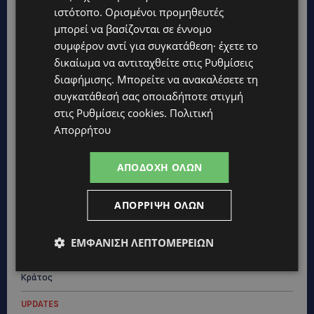
ιστότοπο. Ορισμένοι προμηθευτές
μπορεί να βασίζονται σε έννομο
συμφέρον αντί για συγκατάθεση· έχετε το
δικαίωμα να αντιταχθείτε στις
Ρυθμίσεις
διαφήμισης
. Μπορείτε να ανακαλέσετε τη
συγκατάθεσή σας οποιαδήποτε στιγμή
στις
Ρυθμίσεις cookies
.
Πολιτική
Απορρήτου
Topics
ΑΠΟΔΟΧΉ ΌΛΩΝ
UPDATES
ΦΕΙΔΙΑΣ ΠΑΝΑΓΙΩΤΟΥ: Η εμφάνισή του στην εκδήλωση για
Ισαάκ και Σολωμού προκάλεσε αντιδράσεις – «Ασέβεια προς
ΑΠΌΡΡΙΨΗ ΌΛΩΝ
τους νεκρούς»-(Φώτο)
UPDATES
ΕΜΦΆΝΙΣΗ ΛΕΠΤΟΜΕΡΕΙΏΝ
ΔΗΜΟΣ ΛΑΤΣΙΩΝ – ΓΕΡΙΟΥ: Πάνω από 8.000 υπογραφές κατά
των Δομών Ανηλίκων – Ζητούν γραπτή δέσμευση από το
Κράτος
UPDATES