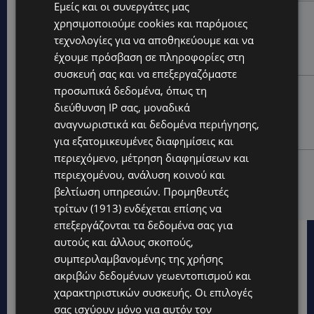
Εμείς και οι συνεργάτες μας
UPDATES
χρησιμοποιούμε cookies και παρόμοιες
ΑΓΙΟΣ ΙΩΑΝΝΗΣ ΠΙΤΣΙΛΙΑΣ: Ξανανοίγει η πισίνα του
τεχνολογίες για να αποθηκεύουμε και να
χωριού – Μια ανάσα δροσιάς για κατοίκους και
έχουμε πρόσβαση σε πληροφορίες στη
επισκέπτες
συσκευή σας και να επεξεργαζόμαστε
προσωπικά δεδομένα, όπως τη
LIFESTYLE
διεύθυνση IP σας, μοναδικά
ΕΛΕΝΑ ΠΑΠΑΔΟΠΟΥΛΟΥ: Από τη σκηνή στην
Αντιπροεδρία του ΘΟΚ – «Μεγάλη τιμή και μεγάλη
αναγνωριστικά και δεδομένα περιήγησης,
ευθύνη»
για εξατομικευμένες διαφημίσεις και
περιεχόμενο, μέτρηση διαφημίσεων και
VIBE NEWS
περιεχομένου, ανάλυση κοινού και
ARLA PROTEIN: Συνεχίζει να καινοτομεί με το Arla
βελτίωση υπηρεσιών.
Προμηθευτές
Protein Food to Go.
τρίτων (1913)
ενδέχεται επίσης να
επεξεργάζονται τα δεδομένα σας για
αυτούς και άλλους σκοπούς,
συμπεριλαμβανομένης της χρήσης
ακριβών δεδομένων γεωεντοπισμού και
χαρακτηριστικών συσκευής. Οι επιλογές
σας ισχύουν μόνο για αυτόν τον