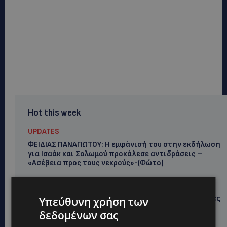
Hot this week
UPDATES
ΦΕΙΔΙΑΣ ΠΑΝΑΓΙΩΤΟΥ: Η εμφάνισή του στην εκδήλωση
για Ισαάκ και Σολωμού προκάλεσε αντιδράσεις –
«Ασέβεια προς τους νεκρούς»-(Φώτο)
UPDATES
ΔΗΜΟΣ ΛΑΤΣΙΩΝ – ΓΕΡΙΟΥ: Πάνω από 8.000 υπογραφές
Υπεύθυνη χρήση των
κατά των Δομών Ανηλίκων – Ζητούν γραπτή
δεδομένων σας
δέσμευση από το Κράτος