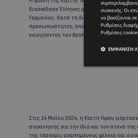
Η φωνή της Καίτης Γκρέυ ταξίδεψε πέρα α
συμπεριλαμβανομ
διασκέδασε Έλληνες μετανάστες σε κέντρα 
συσκευής. Οι επι
Γερμανίας. Κατά τη διάρκεια αυτής της πορ
να βασίζονται σε
Ρυθμίσεις διαφή
προσωπικότητες, όπως ο Έλβις Πρίσλεϊ, η 
Ρυθμίσεις cookie
ενισχύοντας τον θρύλο που περιέβαλε την
ΕΜΦΆΝΙΣΗ 
Στις 14 Μαΐου 2024, η Καίτη Γκρέυ γιόρτασε
συγκίνησης για την ίδια και τον στενό της 
της τέσσερις αγαπημένους φίλους και συνερ