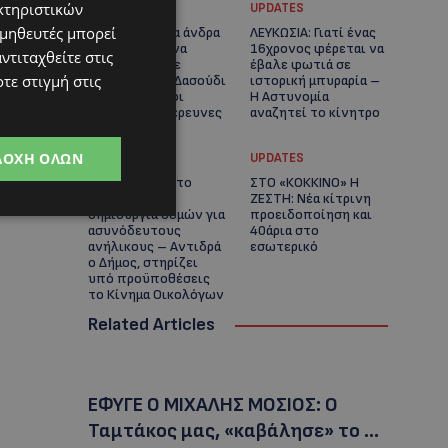
κτηριστικών
UPDATES
UPDATES
ομηθευτές μπορεί
ΚΑΤΑΓΓΕΛΙΑ: Για άνδρα
ΛΕΥΚΩΣΙΑ: Γιατί ένας
που φέρεται να
16χρονος φέρεται να
ντιταχθείτε στις
παρενοχλούσε
έβαλε φωτιά σε
τε στιγμή στις
γυναίκες στο Δασούδι
ιστορική μπυραρία –
– Σε εξέλιξη οι
Η Αστυνομία
αστυνομικές έρευνες
αναζητεί το κίνητρο
ΔΟΧΉ ΌΛΩΝ
UPDATES
UPDATES
ΛΑΤΣΙΑ-ΓΕΡΙ: Στο
ΣΤΟ «ΚΟΚΚΙΝΟ» Η
επίκεντρο η
ΖΕΣΤΗ: Νέα κίτρινη
δημιουργία δομών για
προειδοποίηση και
ασυνόδευτους
40άρια στο
ανήλικους – Αντιδρά
εσωτερικό
ο Δήμος, στηρίζει
υπό προϋποθέσεις
το Κίνημα Οικολόγων
Related Articles
ΕΦΥΓΕ Ο ΜΙΧΑΛΗΣ ΜΟΣΙΟΣ: Ο
Ταμτάκος μας, «καβάλησε» το …