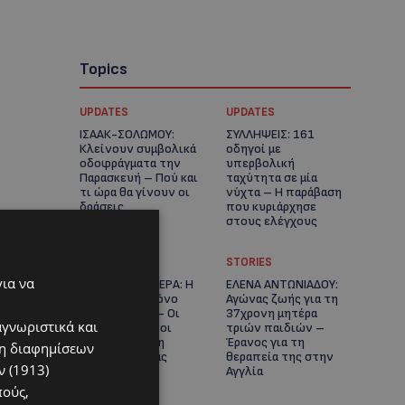
Topics
UPDATES
UPDATES
ΙΣΑΑΚ-ΣΟΛΩΜΟΥ:
ΣΥΛΛΗΨΕΙΣ: 161
Κλείνουν συμβολικά
οδηγοί με
οδοφράγματα την
υπερβολική
Παρασκευή – Πού και
ταχύτητα σε μία
τι ώρα θα γίνουν οι
νύχτα – Η παράβαση
δράσεις
που κυριάρχησε
στους ελέγχους
STORIES
STORIES
για να
ΓΕΝΕΘΛΙΟΣ ΗΜΕΡΑ: Η
ΕΛΕΝΑ ΑΝΤΩΝΙΑΔΟΥ:
ηλικία είναι μόνο
Αγώνας ζωής για τη
ένας αριθμός – Οι
37χρονη μητέρα
αγνωριστικά και
άνθρωποι και οι
τριών παιδιών –
στιγμές είναι η
Έρανος για τη
ση διαφημίσεων
πραγματική μας
θεραπεία της στην
 (1913)
ιστορία
Αγγλία
πούς,