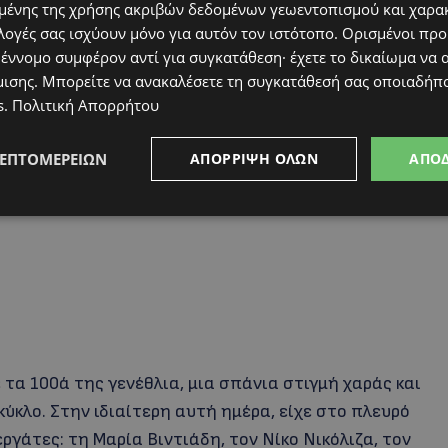
πό τα σύνορα της Ελλάδας. Ερμήνευσε τραγούδια και
ένης της χρήσης ακριβών δεδομένων γεωεντοπισμού και χαρα
της Αμερικής, της Αυστραλίας, του Καναδά και της
λογές σας ισχύουν μόνο για αυτόν τον ιστότοπο. Ορισμένοι πρ
είας, είχε την ευκαιρία να γνωρίσει εμβληματικές
 έννομο συμφέρον αντί για συγκατάθεση· έχετε το δικαίωμα να α
μισης
. Μπορείτε να ανακαλέσετε τη συγκατάθεσή σας οποιαδήπο
Μαρία Κάλλας και ο Αριστοτέλης Ωνάσης,
s
.
Πολιτική Απορρήτου
 παρουσία της.
ΛΕΠΤΟΜΕΡΕΙΏΝ
ΑΠΌΡΡΙΨΗ ΌΛΩΝ
ΑΠΟ
 τα 100ά της γενέθλια, μια σπάνια στιγμή χαράς και
κύκλο. Στην ιδιαίτερη αυτή ημέρα, είχε στο πλευρό
γάτες: τη Μαρία Βιντιάδη, τον Νίκο Νικόλιζα, τον