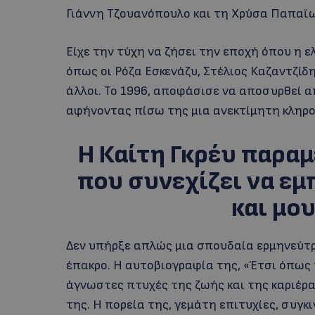
Γιάννη Τζουανόπουλο και τη Χρύσα Παπαϊ
Είχε την τύχη να ζήσει την εποχή όπου η 
όπως οι Ρόζα Εσκενάζυ, Στέλιος Καζαντζίδ
άλλοι. Το 1996, αποφάσισε να αποσυρθεί α
αφήνοντας πίσω της μια ανεκτίμητη κληρο
Η Καίτη Γκρέυ παραμ
που συνεχίζει να εμ
και μο
Δεν υπήρξε απλώς μια σπουδαία ερμηνεύτρι
έπακρο. Η αυτοβιογραφία της, «Έτσι όπως
άγνωστες πτυχές της ζωής και της καριέρ
της. Η πορεία της, γεμάτη επιτυχίες, συγκ