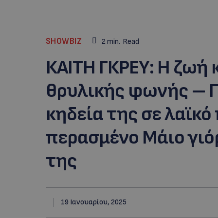
SHOWBIZ
2
min.
Read
ΚΑΙΤΗ ΓΚΡΕΥ: Η ζωή κ
θρυλικής φωνής – Π
κηδεία της σε λαϊκό
περασμένο Μάιο γιό
της
19 Ιανουαρίου, 2025