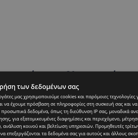
να γνωρίσει εμβληματικές
πως ο Έλβις Πρίσλεϊ, η
ρήση των δεδομένων σας
 ο Αριστοτέλης Ωνάσης,
εργάτες μας χρησιμοποιούμε cookies και παρόμοιες τεχνολογίες 
ι να έχουμε πρόσβαση σε πληροφορίες στη συσκευή σας και να
ρύλο που περιέβαλε την
 προσωπικά δεδομένα, όπως τη διεύθυνση IP σας, μοναδικά αν
υσία της.
σης, για εξατομικευμένες διαφημίσεις και περιεχόμενο, μέτρη
υ, ανάλυση κοινού και βελτίωση υπηρεσιών.
Προμηθευτές τρίτων
 να επεξεργάζονται τα δεδομένα σας για αυτούς και άλλους σκο