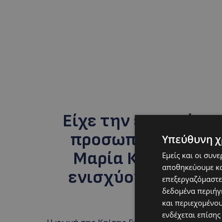
Είχε την ευκαιρία 
προσωπικότητες, ό
Υπεύθυνη χ
Μαρία Κάλλας και
Εμείς και οι συν
αποθηκεύουμε κα
ενισχύοντας τον θ
επεξεργαζόμαστε
παρο
δεδομένα περιήγη
και περιεχομένο
ενδέχεται επίσης