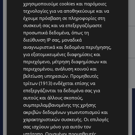
UPDATES
χρησιμοποιούμε cookies και παρόμοιες
ΑΓΙΟΣ ΙΩΑΝΝΗΣ ΠΙΤΣΙΛΙΑΣ: Ξανανοίγει η πισίνα του
τεχνολογίες για να αποθηκεύουμε και να
χωριού – Μια ανάσα δροσιάς για κατοίκους και
έχουμε πρόσβαση σε πληροφορίες στη
επισκέπτες
συσκευή σας και να επεξεργαζόμαστε
προσωπικά δεδομένα, όπως τη
LIFESTYLE
διεύθυνση IP σας, μοναδικά
ΕΛΕΝΑ ΠΑΠΑΔΟΠΟΥΛΟΥ: Από τη σκηνή στην
Αντιπροεδρία του ΘΟΚ – «Μεγάλη τιμή και μεγάλη
αναγνωριστικά και δεδομένα περιήγησης,
ευθύνη»
για εξατομικευμένες διαφημίσεις και
περιεχόμενο, μέτρηση διαφημίσεων και
VIBE NEWS
περιεχομένου, ανάλυση κοινού και
ARLA PROTEIN: Συνεχίζει να καινοτομεί με το Arla
βελτίωση υπηρεσιών.
Προμηθευτές
Protein Food to Go.
τρίτων (1913)
ενδέχεται επίσης να
επεξεργάζονται τα δεδομένα σας για
αυτούς και άλλους σκοπούς,
συμπεριλαμβανομένης της χρήσης
ακριβών δεδομένων γεωεντοπισμού και
χαρακτηριστικών συσκευής. Οι επιλογές
σας ισχύουν μόνο για αυτόν τον
ιστότοπο. Ορισμένοι προμηθευτές