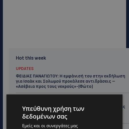
Hot this week
UPDATES
ΦΕΙΔΙΑΣ ΠΑΝΑΓΙΩΤΟΥ: Η εμφάνισή του στην εκδήλωση
για Ισαάκ και Σολωμού προκάλεσε αντιδράσεις –
«Ασέβεια προς τους νεκρούς»-(Φώτο)
UPDATES
ΔΗΜΟΣ ΛΑΤΣΙΩΝ – ΓΕΡΙΟΥ: Πάνω από 8.000 υπογραφές
Υπεύθυνη χρήση των
κατά των Δομών Ανηλίκων – Ζητούν γραπτή
δεδομένων σας
δέσμευση από το Κράτος
Εμείς και οι συνεργάτες μας