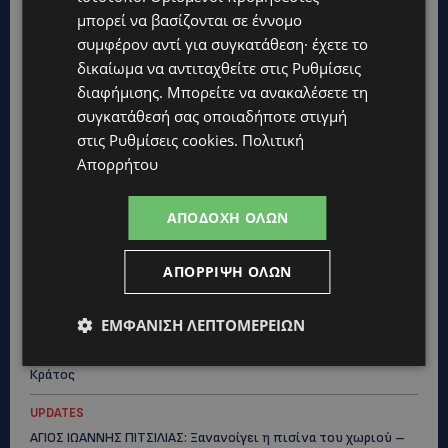
μπορεί να βασίζονται σε έννομο
συμφέρον αντί για συγκατάθεση· έχετε το
δικαίωμα να αντιταχθείτε στις
Ρυθμίσεις
διαφήμισης
. Μπορείτε να ανακαλέσετε τη
συγκατάθεσή σας οποιαδήποτε στιγμή
στις
Ρυθμίσεις cookies
.
Πολιτική
Απορρήτου
Topics
ΑΠΟΔΟΧΉ ΌΛΩΝ
UPDATES
ΦΕΙΔΙΑΣ ΠΑΝΑΓΙΩΤΟΥ: Η εμφάνισή του στην εκδήλωση για
Ισαάκ και Σολωμού προκάλεσε αντιδράσεις – «Ασέβεια προς
ΑΠΌΡΡΙΨΗ ΌΛΩΝ
τους νεκρούς»-(Φώτο)
UPDATES
ΕΜΦΆΝΙΣΗ ΛΕΠΤΟΜΕΡΕΙΏΝ
ΔΗΜΟΣ ΛΑΤΣΙΩΝ – ΓΕΡΙΟΥ: Πάνω από 8.000 υπογραφές κατά
των Δομών Ανηλίκων – Ζητούν γραπτή δέσμευση από το
Κράτος
UPDATES
ΑΓΙΟΣ ΙΩΑΝΝΗΣ ΠΙΤΣΙΛΙΑΣ: Ξανανοίγει η πισίνα του χωριού –