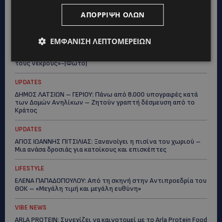
Topics
ΑΠΌΡΡΙΨΗ ΌΛΩΝ
UPDATES
ΕΜΦΆΝΙΣΗ ΛΕΠΤΟΜΕΡΕΙΏΝ
ΦΕΙΔΙΑΣ ΠΑΝΑΓΙΩΤΟΥ: Η εμφάνισή του στην εκδήλωση για
Ισαάκ και Σολωμού προκάλεσε αντιδράσεις – «Ασέβεια προς
τους νεκρούς»-(Φώτο)
UPDATES
ΔΗΜΟΣ ΛΑΤΣΙΩΝ – ΓΕΡΙΟΥ: Πάνω από 8.000 υπογραφές κατά
των Δομών Ανηλίκων – Ζητούν γραπτή δέσμευση από το
Κράτος
UPDATES
ΑΓΙΟΣ ΙΩΑΝΝΗΣ ΠΙΤΣΙΛΙΑΣ: Ξανανοίγει η πισίνα του χωριού –
Μια ανάσα δροσιάς για κατοίκους και επισκέπτες
LIFESTYLE
ΕΛΕΝΑ ΠΑΠΑΔΟΠΟΥΛΟΥ: Από τη σκηνή στην Αντιπροεδρία του
ΘΟΚ – «Μεγάλη τιμή και μεγάλη ευθύνη»
VIBE NEWS
ARLA PROTEIN: Συνεχίζει να καινοτομεί με το Arla Protein Food