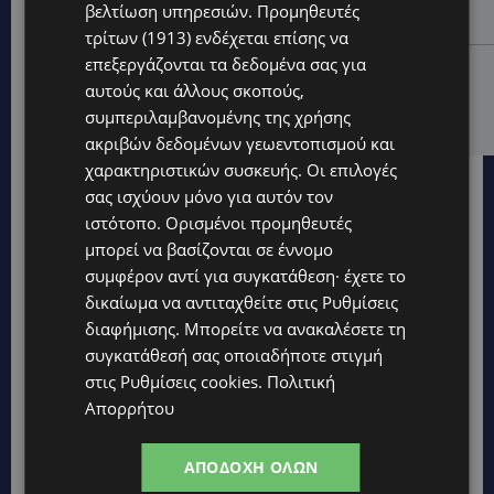
Αντιπροεδρία του ΘΟΚ – «Μεγάλη τιμή και μεγάλη
βελτίωση υπηρεσιών.
Προμηθευτές
ευθύνη»
τρίτων (1913)
ενδέχεται επίσης να
επεξεργάζονται τα δεδομένα σας για
VIBE NEWS
αυτούς και άλλους σκοπούς,
ARLA PROTEIN: Συνεχίζει να καινοτομεί με το Arla
συμπεριλαμβανομένης της χρήσης
Protein Food to Go.
ακριβών δεδομένων γεωεντοπισμού και
χαρακτηριστικών συσκευής. Οι επιλογές
σας ισχύουν μόνο για αυτόν τον
ιστότοπο. Ορισμένοι προμηθευτές
μπορεί να βασίζονται σε έννομο
συμφέρον αντί για συγκατάθεση· έχετε το
δικαίωμα να αντιταχθείτε στις
Ρυθμίσεις
διαφήμισης
. Μπορείτε να ανακαλέσετε τη
συγκατάθεσή σας οποιαδήποτε στιγμή
στις
Ρυθμίσεις cookies
.
Πολιτική
Απορρήτου
ΑΠΟΔΟΧΉ ΌΛΩΝ