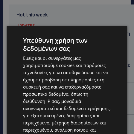
Hot this week
UPDATES
ΦΕΙΔΙΑΣ ΠΑΝΑΓΙΩΤΟΥ: Η εμφάνισή του στην εκδήλωση
για Ισαάκ και Σολωμού προκάλεσε αντιδράσεις –
Υπεύθυνη χρήση των
«Ασέβεια προς τους νεκρούς»-(Φώτο)
δεδομένων σας
UPDATES
Εμείς και οι συνεργάτες μας
χρησιμοποιούμε cookies και παρόμοιες
ΔΗΜΟΣ ΛΑΤΣΙΩΝ – ΓΕΡΙΟΥ: Πάνω από 8.000 υπογραφές
κατά των Δομών Ανηλίκων – Ζητούν γραπτή
τεχνολογίες για να αποθηκεύουμε και να
δέσμευση από το Κράτος
έχουμε πρόσβαση σε πληροφορίες στη
συσκευή σας και να επεξεργαζόμαστε
UPDATES
προσωπικά δεδομένα, όπως τη
ΑΓΙΟΣ ΙΩΑΝΝΗΣ ΠΙΤΣΙΛΙΑΣ: Ξανανοίγει η πισίνα του
διεύθυνση IP σας, μοναδικά
χωριού – Μια ανάσα δροσιάς για κατοίκους και
επισκέπτες
αναγνωριστικά και δεδομένα περιήγησης,
για εξατομικευμένες διαφημίσεις και
LIFESTYLE
περιεχόμενο, μέτρηση διαφημίσεων και
ΕΛΕΝΑ ΠΑΠΑΔΟΠΟΥΛΟΥ: Από τη σκηνή στην
περιεχομένου, ανάλυση κοινού και