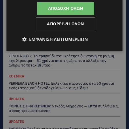
ΣΤΟ «ΚΟΚΚΙΝΟ» Η ΖΕΣΤΗ: Νέα κίτρινη προειδοποίηση και
ΑΠΟΔΟΧΉ ΌΛΩΝ
40άρια στο εσωτερικό
UPDATES
ΑΠΌΡΡΙΨΗ ΌΛΩΝ
ΛΕΜΕΣΟΣ: Μάχη για τη ζωή του δίνει 18χρονος – Βρέθηκε
βαριά τραυματισμένος δίπλα από το ηλεκτρικό του
ποδήλατο
ΕΜΦΆΝΙΣΗ ΛΕΠΤΟΜΕΡΕΙΏΝ
UPDATES
«ENOLA GAY»: Το τραγούδι που κράτησε ζωντανή τη μνήμη
της Χιροσίμα – 81 χρόνια από τη μέρα που άλλαξε την
ανθρωπότητα-(Bίντεο)
ΚΟΣΜΙΚΑ
PERNERA BEACH HOTEL: Εκλεκτές παρουσίες στα 50 χρόνια
ενός ιστορικού ξενοδοχείου-Ποιους είδαμε
UPDATES
ΦΟΝΟΣ ΣΤΗΝ ΚΕΡΥΝΕΙΑ: Νεκρός 40χρονος – Επτά συλλήψεις,
ο ένας τραυματισμένος
UPDATES
ΛΑΡΝΑΚΑ: Παράπονα για την πρόσβαση στην παραλία σκύλων