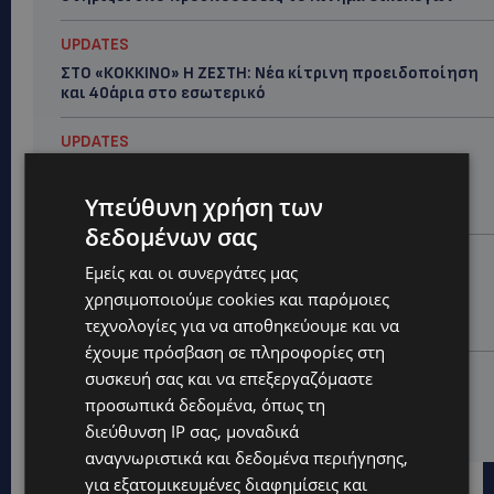
UPDATES
ΣΤΟ «ΚΟΚΚΙΝΟ» Η ΖΕΣΤΗ: Νέα κίτρινη προειδοποίηση
και 40άρια στο εσωτερικό
UPDATES
ΛΕΜΕΣΟΣ: Μάχη για τη ζωή του δίνει 18χρονος –
Βρέθηκε βαριά τραυματισμένος δίπλα από το
Υπεύθυνη χρήση των
ηλεκτρικό του ποδήλατο
δεδομένων σας
UPDATES
Εμείς και οι συνεργάτες μας
«ENOLA GAY»: Το τραγούδι που κράτησε ζωντανή τη
χρησιμοποιούμε cookies και παρόμοιες
μνήμη της Χιροσίμα – 81 χρόνια από τη μέρα που
τεχνολογίες για να αποθηκεύουμε και να
άλλαξε την ανθρωπότητα-(Bίντεο)
έχουμε πρόσβαση σε πληροφορίες στη
ΚΟΣΜΙΚΑ
συσκευή σας και να επεξεργαζόμαστε
PERNERA BEACH HOTEL: Εκλεκτές παρουσίες στα 50
προσωπικά δεδομένα, όπως τη
χρόνια ενός ιστορικού ξενοδοχείου-Ποιους είδαμε
διεύθυνση IP σας, μοναδικά
αναγνωριστικά και δεδομένα περιήγησης,
για εξατομικευμένες διαφημίσεις και