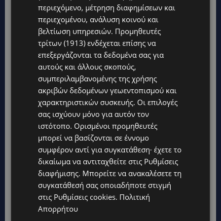
περιεχόμενο, μέτρηση διαφημίσεων και
περιεχομένου, ανάλυση κοινού και
βελτίωση υπηρεσιών.
Προμηθευτές
τρίτων (1913)
ενδέχεται επίσης να
επεξεργάζονται τα δεδομένα σας για
αυτούς και άλλους σκοπούς,
συμπεριλαμβανομένης της χρήσης
ακριβών δεδομένων γεωεντοπισμού και
χαρακτηριστικών συσκευής. Οι επιλογές
σας ισχύουν μόνο για αυτόν τον
ιστότοπο. Ορισμένοι προμηθευτές
μπορεί να βασίζονται σε έννομο
Topics
συμφέρον αντί για συγκατάθεση· έχετε το
δικαίωμα να αντιταχθείτε στις
Ρυθμίσεις
UPDATES
διαφήμισης
. Μπορείτε να ανακαλέσετε τη
ΛΑΤΣΙΑ-ΓΕΡΙ: Στο επίκεντρο η δημιουργία δομών για
συγκατάθεσή σας οποιαδήποτε στιγμή
ασυνόδευτους ανήλικους – Αντιδρά ο Δήμος, στηρίζει υπό
στις
Ρυθμίσεις cookies
.
Πολιτική
προϋποθέσεις το Κίνημα Οικολόγων
Απορρήτου
UPDATES