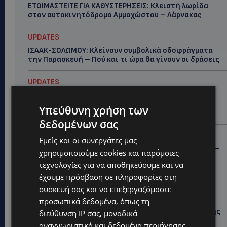
ΕΤΟΙΜΑΣΤΕΙΤΕ ΓΙΑ ΚΑΘΥΣΤΕΡΗΣΕΙΣ: Κλειστή λωρίδα
στον αυτοκινητόδρομο Αμμοχώστου – Λάρνακας
UPDATES
ΙΣΑΑΚ-ΣΟΛΩΜΟΥ: Κλείνουν συμβολικά οδοφράγματα
την Παρασκευή – Πού και τι ώρα θα γίνουν οι δράσεις
UPDATES
ΣΥΛΛΗΨΕΙΣ: 161 οδηγοί με υπερβολική ταχύτητα σε
μία νύχτα – Η παράβαση που κυριάρχησε στους
Υπεύθυνη χρήση των
ελέγχους
δεδομένων σας
STORIES
Εμείς και οι συνεργάτες μας
ΓΕΝΕΘΛΙΟΣ ΗΜΕΡΑ: Η ηλικία είναι μόνο ένας αριθμός –
χρησιμοποιούμε cookies και παρόμοιες
Οι άνθρωποι και οι στιγμές είναι η πραγματική μας
τεχνολογίες για να αποθηκεύουμε και να
ιστορία
έχουμε πρόσβαση σε πληροφορίες στη
συσκευή σας και να επεξεργαζόμαστε
STORIES
προσωπικά δεδομένα, όπως τη
ΕΛΕΝΑ ΑΝΤΩΝΙΑΔΟΥ: Αγώνας ζωής για τη 37χρονη
μητέρα τριών παιδιών – Έρανος για τη θεραπεία της
διεύθυνση IP σας, μοναδικά
στην Αγγλία
αναγνωριστικά και δεδομένα περιήγησης,