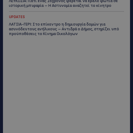
ΛΕΥΚΩΣΙΑ: Γιατί ένας 16χρονος φέρεται να έβαλε φωτιά σε
ιστορική μπυραρία – Η Αστυνομία αναζητεί το κίνητρο
UPDATES
ΛΑΤΣΙΑ-ΓΕΡΙ: Στο επίκεντρο η δημιουργία δομών για
ασυνόδευτους ανήλικους – Αντιδρά ο Δήμος, στηρίζει υπό
προϋποθέσεις το Κίνημα Οικολόγων