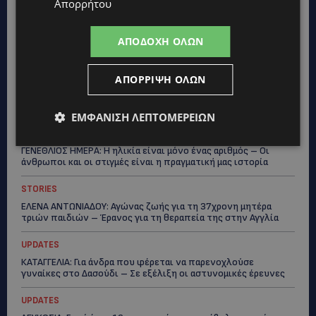
Απορρήτου
UPDATES
ΙΣΑΑΚ-ΣΟΛΩΜΟΥ: Κλείνουν συμβολικά οδοφράγματα την
ΑΠΟΔΟΧΉ ΌΛΩΝ
Παρασκευή – Πού και τι ώρα θα γίνουν οι δράσεις
UPDATES
ΑΠΌΡΡΙΨΗ ΌΛΩΝ
ΣΥΛΛΗΨΕΙΣ: 161 οδηγοί με υπερβολική ταχύτητα σε μία νύχτα
– Η παράβαση που κυριάρχησε στους ελέγχους
ΕΜΦΆΝΙΣΗ ΛΕΠΤΟΜΕΡΕΙΏΝ
STORIES
ΓΕΝΕΘΛΙΟΣ ΗΜΕΡΑ: Η ηλικία είναι μόνο ένας αριθμός – Οι
άνθρωποι και οι στιγμές είναι η πραγματική μας ιστορία
STORIES
ΕΛΕΝΑ ΑΝΤΩΝΙΑΔΟΥ: Αγώνας ζωής για τη 37χρονη μητέρα
τριών παιδιών – Έρανος για τη θεραπεία της στην Αγγλία
UPDATES
ΚΑΤΑΓΓΕΛΙΑ: Για άνδρα που φέρεται να παρενοχλούσε
γυναίκες στο Δασούδι – Σε εξέλιξη οι αστυνομικές έρευνες
UPDATES