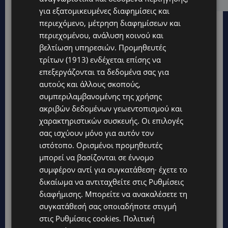
για εξατομικευμένες διαφημίσεις και
περιεχόμενο, μέτρηση διαφημίσεων και
περιεχομένου, ανάλυση κοινού και
βελτίωση υπηρεσιών.
Προμηθευτές
τρίτων (1913)
ενδέχεται επίσης να
επεξεργάζονται τα δεδομένα σας για
αυτούς και άλλους σκοπούς,
συμπεριλαμβανομένης της χρήσης
ακριβών δεδομένων γεωεντοπισμού και
χαρακτηριστικών συσκευής. Οι επιλογές
σας ισχύουν μόνο για αυτόν τον
ιστότοπο. Ορισμένοι προμηθευτές
μπορεί να βασίζονται σε έννομο
συμφέρον αντί για συγκατάθεση· έχετε το
Topics
δικαίωμα να αντιταχθείτε στις
Ρυθμίσεις
διαφήμισης
. Μπορείτε να ανακαλέσετε τη
UPDATES
συγκατάθεσή σας οποιαδήποτε στιγμή
ΕΤΟΙΜΑΣΤΕΙΤΕ ΓΙΑ ΚΑΘΥΣΤΕΡΗΣΕΙΣ: Κλειστή λωρίδα στον
στις
Ρυθμίσεις cookies
.
Πολιτική
αυτοκινητόδρομο Αμμοχώστου – Λάρνακας