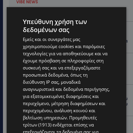
VIBE NEWS
Η Peugeot είναι ο επίσημος συνεργάτης του
Φεστιβάλ Κινηματογράφου της Βενετίας
Υπεύθυνη χρήση των
VIBE NEWS
δεδομένων σας
Lidl Better Living Days #summer2026: Ένα μοναδικό
Εμείς και οι συνεργάτες μας
ταξίδι ευεξίας, γεμάτο γεύση, ενέργεια και χαμόγελα
χρησιμοποιούμε cookies και παρόμοιες
σε όλη την Κύπρο
τεχνολογίες για να αποθηκεύουμε και να
ΚΑΤΟΙΚΙΔΙΑ
έχουμε πρόσβαση σε πληροφορίες στη
ΠΑΓΚΟΣΜΙΑ ΗΜΕΡΑ ΓΑΤΑΣ: Χιλιάδες στην Κύπρο,
συσκευή σας και να επεξεργαζόμαστε
καθεμία μοναδική – Το χαδιάρικο τετράποδο με τη
προσωπικά δεδομένα, όπως τη
ματιά που λιώνει καρδιές
διεύθυνση IP σας, μοναδικά
αναγνωριστικά και δεδομένα περιήγησης,
UPDATES
για εξατομικευμένες διαφημίσεις και
ΤΑΣΟΣ ΧΑΤΖΗΓΙΟΒΑΝΗΣ: Η συγκλονιστική ιστορία του
περιεχόμενο, μέτρηση διαφημίσεων και
12χρονου Δημήτρη και η δωρεά των 12.500 ευρώ που
του έδωσε ελπίδα
περιεχομένου, ανάλυση κοινού και
βελτίωση υπηρεσιών.
Προμηθευτές
STORIES
τρίτων (1913)
ενδέχεται επίσης να
ΕΞΩΤΙΚΑ ΖΩΑ ΣΤΗΝ ΚΥΠΡΟ: Πότε επιτρέπεται και
επεξεργάζονται τα δεδομένα σας για