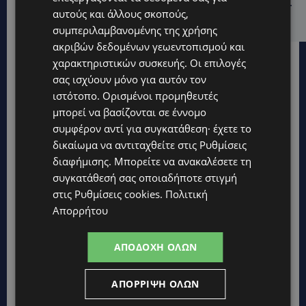
πότε απαγορεύεται να έχεις μαϊμού ως κατοικίδιο –
αυτούς και άλλους σκοπούς,
Ποια ζώα μπορείς να διατηρείς νόμιμα
συμπεριλαμβανομένης της χρήσης
ακριβών δεδομένων γεωεντοπισμού και
χαρακτηριστικών συσκευής. Οι επιλογές
σας ισχύουν μόνο για αυτόν τον
ιστότοπο. Ορισμένοι προμηθευτές
μπορεί να βασίζονται σε έννομο
συμφέρον αντί για συγκατάθεση· έχετε το
δικαίωμα να αντιταχθείτε στις
Ρυθμίσεις
διαφήμισης
. Μπορείτε να ανακαλέσετε τη
συγκατάθεσή σας οποιαδήποτε στιγμή
στις
Ρυθμίσεις cookies
.
Πολιτική
Απορρήτου
ΑΠΟΔΟΧΉ ΌΛΩΝ
Topics
ΑΠΌΡΡΙΨΗ ΌΛΩΝ
VIBE NEWS