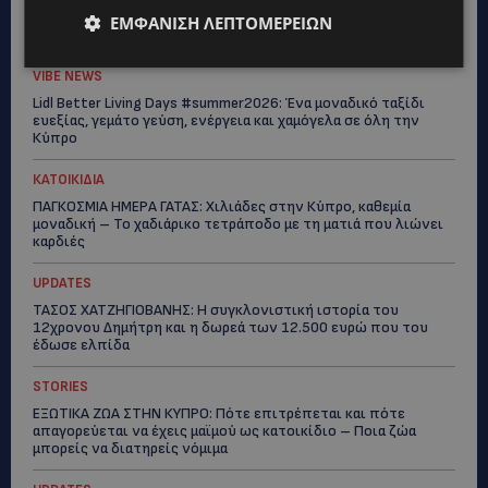
Η Peugeot είναι ο επίσημος συνεργάτης του Φεστιβάλ
ΕΜΦΆΝΙΣΗ ΛΕΠΤΟΜΕΡΕΙΏΝ
Κινηματογράφου της Βενετίας
VIBE NEWS
Lidl Better Living Days #summer2026: Ένα μοναδικό ταξίδι
ευεξίας, γεμάτο γεύση, ενέργεια και χαμόγελα σε όλη την
Κύπρο
ΚΑΤΟΙΚΙΔΙΑ
ΠΑΓΚΟΣΜΙΑ ΗΜΕΡΑ ΓΑΤΑΣ: Χιλιάδες στην Κύπρο, καθεμία
μοναδική – Το χαδιάρικο τετράποδο με τη ματιά που λιώνει
καρδιές
UPDATES
ΤΑΣΟΣ ΧΑΤΖΗΓΙΟΒΑΝΗΣ: Η συγκλονιστική ιστορία του
12χρονου Δημήτρη και η δωρεά των 12.500 ευρώ που του
έδωσε ελπίδα
STORIES
ΕΞΩΤΙΚΑ ΖΩΑ ΣΤΗΝ ΚΥΠΡΟ: Πότε επιτρέπεται και πότε
απαγορεύεται να έχεις μαϊμού ως κατοικίδιο – Ποια ζώα
μπορείς να διατηρείς νόμιμα