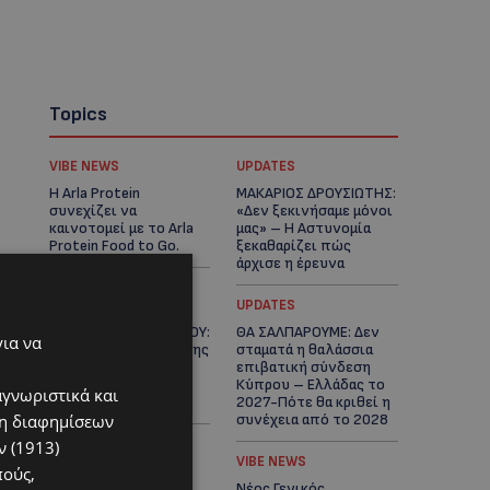
Topics
VIBE NEWS
UPDATES
Η Arla Protein
ΜΑΚΑΡΙΟΣ ΔΡΟΥΣΙΩΤΗΣ:
συνεχίζει να
«Δεν ξεκινήσαμε μόνοι
καινοτομεί με το Arla
μας» – Η Αστυνομία
Protein Food to Go.
ξεκαθαρίζει πώς
άρχισε η έρευνα
UPDATES
UPDATES
ΜΟΝΗ ΑΓΙΟΥ ΝΕΟΦΥΤΟΥ:
ΘΑ ΣΑΛΠΑΡΟΥΜΕ: Δεν
για να
«Για αποκατάσταση της
σταματά η θαλάσσια
αλήθειας» – Όλα
επιβατική σύνδεση
ξεκίνησαν για ένα
Κύπρου – Ελλάδας το
αγνωριστικά και
δωμάτιο
2027-Πότε θα κριθεί η
ση διαφημίσεων
συνέχεια από το 2028
 (1913)
UPDATES
VIBE NEWS
πούς,
ΛΕΩΦΟΡΟΣ ΤΣΕΡΙΟΥ:
Νέος Γενικός