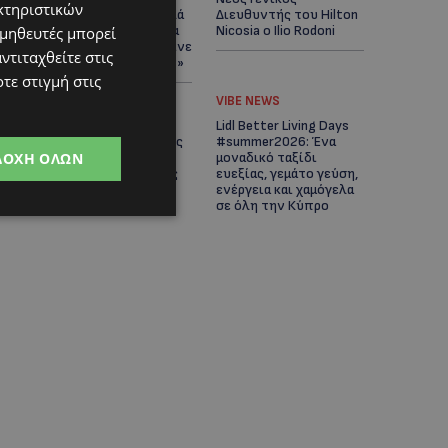
κτηριστικών
Άνοιξε ο δρόμος, αλλά
Διευθυντής του Hilton
άρχισαν τα παράπονα
Nicosia ο Ilio Rodoni
ομηθευτές μπορεί
των πολιτών – «Έγινε
ντιταχθείτε στις
σωστά ο σχεδιασμός;»
τε στιγμή στις
VIBE NEWS
VIBE NEWS
Η Peugeot είναι ο
Lidl Better Living Days
επίσημος συνεργάτης
#summer2026: Ένα
ΔΟΧΉ ΌΛΩΝ
του Φεστιβάλ
μοναδικό ταξίδι
Κινηματογράφου της
ευεξίας, γεμάτο γεύση,
Βενετίας
ενέργεια και χαμόγελα
σε όλη την Κύπρο