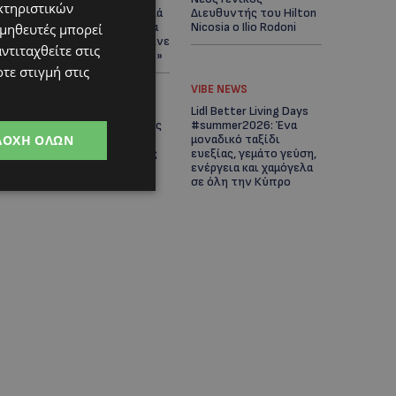
κτηριστικών
Άνοιξε ο δρόμος, αλλά
Διευθυντής του Hilton
άρχισαν τα παράπονα
Nicosia ο Ilio Rodoni
ομηθευτές μπορεί
των πολιτών – «Έγινε
ντιταχθείτε στις
σωστά ο σχεδιασμός;»
τε στιγμή στις
VIBE NEWS
VIBE NEWS
Η Peugeot είναι ο
Lidl Better Living Days
επίσημος συνεργάτης
#summer2026: Ένα
ΔΟΧΉ ΌΛΩΝ
του Φεστιβάλ
μοναδικό ταξίδι
Κινηματογράφου της
ευεξίας, γεμάτο γεύση,
Βενετίας
ενέργεια και χαμόγελα
σε όλη την Κύπρο