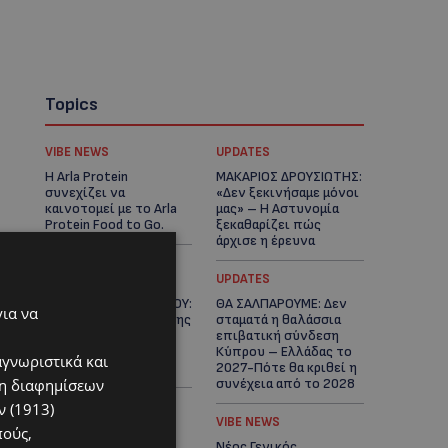
Topics
VIBE NEWS
UPDATES
Η Arla Protein
ΜΑΚΑΡΙΟΣ ΔΡΟΥΣΙΩΤΗΣ:
συνεχίζει να
«Δεν ξεκινήσαμε μόνοι
καινοτομεί με το Arla
μας» – Η Αστυνομία
Protein Food to Go.
ξεκαθαρίζει πώς
άρχισε η έρευνα
UPDATES
UPDATES
ΜΟΝΗ ΑΓΙΟΥ ΝΕΟΦΥΤΟΥ:
ΘΑ ΣΑΛΠΑΡΟΥΜΕ: Δεν
για να
«Για αποκατάσταση της
σταματά η θαλάσσια
αλήθειας» – Όλα
επιβατική σύνδεση
ξεκίνησαν για ένα
Κύπρου – Ελλάδας το
αγνωριστικά και
δωμάτιο
2027-Πότε θα κριθεί η
ση διαφημίσεων
συνέχεια από το 2028
 (1913)
UPDATES
VIBE NEWS
πούς,
ΛΕΩΦΟΡΟΣ ΤΣΕΡΙΟΥ:
Νέος Γενικός