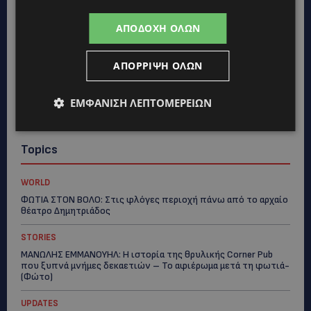
ΑΠΟΔΟΧΉ ΌΛΩΝ
ΑΠΌΡΡΙΨΗ ΌΛΩΝ
ΕΜΦΆΝΙΣΗ ΛΕΠΤΟΜΕΡΕΙΏΝ
Topics
WORLD
ΦΩΤΙΑ ΣΤΟΝ ΒΟΛΟ: Στις φλόγες περιοχή πάνω από το αρχαίο
θέατρο Δημητριάδος
STORIES
ΜΑΝΩΛΗΣ ΕΜΜΑΝΟΥΗΛ: Η ιστορία της θρυλικής Corner Pub
που ξυπνά μνήμες δεκαετιών – Το αφιέρωμα μετά τη φωτιά-
(Φώτο)
UPDATES