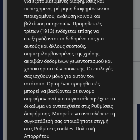
για εξατομικευμένες διαφημίσεις και
UPDATES
περιεχόμενο, μέτρηση διαφημίσεων και
ΘΕΣΣΑΛΟΝΙΚΗ: Σοκ από την κακοποίηση άγριων
περιεχομένου, ανάλυση κοινού και
χελωνών – Τις έβαψαν με πορτοκαλί λαδομπογιά-
(Φώτο)
βελτίωση υπηρεσιών.
Προμηθευτές
τρίτων (1913)
ενδέχεται επίσης να
UPDATES
επεξεργάζονται τα δεδομένα σας για
ΑΓΚΑΛΙΑ ΕΛΠΙΔΑΣ: «Οι εξαγγελίες δεν αρκούν» –
αυτούς και άλλους σκοπούς,
Συγκρατημένη αισιοδοξία για το νέο σχέδιο
συμπεριλαμβανομένης της χρήσης
στήριξης των ατόμων με αναπηρία
ακριβών δεδομένων γεωεντοπισμού και
χαρακτηριστικών συσκευής. Οι επιλογές
STORIES
σας ισχύουν μόνο για αυτόν τον
ΟΡΦΕΑΣ ΣΟΛΩΜΟΥ: Ο 10χρονος Κύπριος που
πρωταγωνιστεί στην εκστρατεία εξοικονόμησης
ιστότοπο. Ορισμένοι προμηθευτές
νερού – Απλά βήματα που κάνουν τη διαφορά -
μπορεί να βασίζονται σε έννομο
(Βίντεο)
συμφέρον αντί για συγκατάθεση· έχετε το
δικαίωμα να αντιταχθείτε στις
Ρυθμίσεις
διαφήμισης
. Μπορείτε να ανακαλέσετε τη
συγκατάθεσή σας οποιαδήποτε στιγμή
στις
Ρυθμίσεις cookies
.
Πολιτική
Απορρήτου