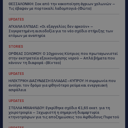
ΘΕΣΣΑΛΟΝΙΚΗ: Σοκ από την κακοποίηση άγριων χελωνών –
Τις έβαψαν με πορτοκαλί λαδομπογιά-(Φώτο)
UPDATES
ΑΓΚΑΛΙΑ ΕΛΠΙΔΑΣ: «Οι εξαγγελίες δεν αρκούν» –
Συγκρατημένη αισιοδοξία για το νέο σχέδιο στήριξης των
ατόμων με αναπηρία
STORIES
ΟΡΦΕΑΣ ΣΟΛΩΜΟΥ: Ο 10χρονος Κύπριος που πρωταγωνιστεί
στην εκστρατεία εξοικονόμησης νερού – Απλά βήματα που
κάνουν τη διαφορά -(Βίντεο)
UPDATES
ΗΛΕΚΤΡΙΚΗ ΔΙΑΣΥΝΔΕΣΗ ΕΛΛΑΔΑΣ–ΚΥΠΡΟΥ: Η συμφωνία που
ανοίγει τον δρόμο για φθηνότερο ρεύμα και ενεργειακή
ασφάλεια
UPDATES
ΣΤΕΛΛΑ ΜΙΧΑΗΛΙΔΟΥ: Εγκρίθηκε σχέδιο €1,65 εκατ. για τη
χοιροτροφία – Ξεχωριστή η σημερινή διαμαρτυρία
κτηνοτρόφων για τις αποζημιώσεις του Αφθώδους Πυρετού