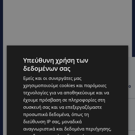
Υπεύθυνη χρήση των
δεδομένων σας
Hot this week
Εμείς και οι συνεργάτες μας
WORLD
χρησιμοποιούμε cookies και παρόμοιες
ΦΩΤΙΑ ΣΤΟΝ ΒΟΛΟ: Στις φλόγες περιοχή πάνω από το
αρχαίο θέατρο Δημητριάδος
τεχνολογίες για να αποθηκεύουμε και να
έχουμε πρόσβαση σε πληροφορίες στη
STORIES
συσκευή σας και να επεξεργαζόμαστε
ΜΑΝΩΛΗΣ ΕΜΜΑΝΟΥΗΛ: Η ιστορία της θρυλικής
προσωπικά δεδομένα, όπως τη
Corner Pub που ξυπνά μνήμες δεκαετιών – Το
διεύθυνση IP σας, μοναδικά
αφιέρωμα μετά τη φωτιά-(Φώτο)
αναγνωριστικά και δεδομένα περιήγησης,