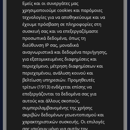
Εμείς και οι συνεργάτες μας
χρησιμοποιούμε cookies και παρόμοιες
τεχνολογίες για να αποθηκεύουμε και να
έχουμε πρόσβαση σε πληροφορίες στη
συσκευή σας και να επεξεργαζόμαστε
προσωπικά δεδομένα, όπως τη
Topics
διεύθυνση IP σας, μοναδικά
αναγνωριστικά και δεδομένα περιήγησης,
UPDATES
για εξατομικευμένες διαφημίσεις και
ΤΑΣΟΣ ΧΑΤΖΗΓΙΟΒΑΝΗΣ: Η συγκλονιστική ιστορία του
περιεχόμενο, μέτρηση διαφημίσεων και
12χρονου Δημήτρη και η δωρεά των 12.500 ευρώ που του
έδωσε ελπίδα
περιεχομένου, ανάλυση κοινού και
βελτίωση υπηρεσιών.
Προμηθευτές
STORIES
τρίτων (1913)
ενδέχεται επίσης να
ΕΞΩΤΙΚΑ ΖΩΑ ΣΤΗΝ ΚΥΠΡΟ: Πότε επιτρέπεται και πότε
επεξεργάζονται τα δεδομένα σας για
απαγορεύεται να έχεις μαϊμού ως κατοικίδιο – Ποια ζώα
μπορείς να διατηρείς νόμιμα
αυτούς και άλλους σκοπούς,
συμπεριλαμβανομένης της χρήσης
UPDATES
ακριβών δεδομένων γεωεντοπισμού και
ΧΩΡΙΣ ΣΩΣΣΙΒΙΟ Η ΘΑΛΑΣΣΙΑ ΣΥΝΔΕΣΗ ΚΥΠΡΟΥ-ΕΛΛΑΔΑΣ:
χαρακτηριστικών συσκευής. Οι επιλογές
«Χωρίς επιδότηση το πλοίο δεν θα ξανασηκώσει άγκυρα»
σας ισχύουν μόνο για αυτόν τον