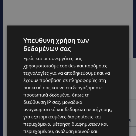
Υπεύθυνη χρήση των
δεδομένων σας
Εμείς και οι συνεργάτες μας
χρησιμοποιούμε cookies και παρόμοιες
Hot this week
τεχνολογίες για να αποθηκεύουμε και να
UPDATES
έχουμε πρόσβαση σε πληροφορίες στη
συσκευή σας και να επεξεργαζόμαστε
ΕΤΟΙΜΑΣΤΕΙΤΕ ΓΙΑ ΚΑΘΥΣΤΕΡΗΣΕΙΣ: Κλειστή λωρίδα
στον αυτοκινητόδρομο Αμμοχώστου – Λάρνακας
προσωπικά δεδομένα, όπως τη
διεύθυνση IP σας, μοναδικά
UPDATES
αναγνωριστικά και δεδομένα περιήγησης,
ΙΣΑΑΚ-ΣΟΛΩΜΟΥ: Κλείνουν συμβολικά οδοφράγματα
για εξατομικευμένες διαφημίσεις και
την Παρασκευή – Πού και τι ώρα θα γίνουν οι δράσεις
περιεχόμενο, μέτρηση διαφημίσεων και
περιεχομένου, ανάλυση κοινού και
UPDATES