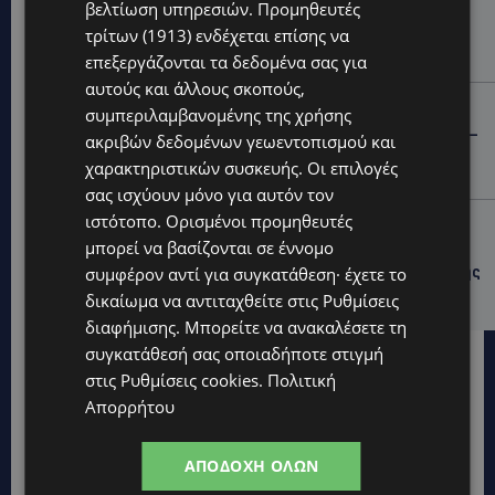
βελτίωση υπηρεσιών.
Προμηθευτές
ΣΥΛΛΗΨΕΙΣ: 161 οδηγοί με υπερβολική ταχύτητα σε
τρίτων (1913)
ενδέχεται επίσης να
μία νύχτα – Η παράβαση που κυριάρχησε στους
ελέγχους
επεξεργάζονται τα δεδομένα σας για
αυτούς και άλλους σκοπούς,
STORIES
συμπεριλαμβανομένης της χρήσης
ΓΕΝΕΘΛΙΟΣ ΗΜΕΡΑ: Η ηλικία είναι μόνο ένας αριθμός –
ακριβών δεδομένων γεωεντοπισμού και
Οι άνθρωποι και οι στιγμές είναι η πραγματική μας
χαρακτηριστικών συσκευής. Οι επιλογές
ιστορία
σας ισχύουν μόνο για αυτόν τον
ιστότοπο. Ορισμένοι προμηθευτές
STORIES
μπορεί να βασίζονται σε έννομο
ΕΛΕΝΑ ΑΝΤΩΝΙΑΔΟΥ: Αγώνας ζωής για τη 37χρονη
μητέρα τριών παιδιών – Έρανος για τη θεραπεία της
συμφέρον αντί για συγκατάθεση· έχετε το
στην Αγγλία
δικαίωμα να αντιταχθείτε στις
Ρυθμίσεις
διαφήμισης
. Μπορείτε να ανακαλέσετε τη
συγκατάθεσή σας οποιαδήποτε στιγμή
στις
Ρυθμίσεις cookies
.
Πολιτική
Απορρήτου
ΑΠΟΔΟΧΉ ΌΛΩΝ