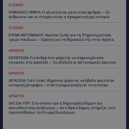
STORIES
ΓΕΝΕΘΛΙΟΣ ΗΜΕΡΑ: Η ηλικία είναι μόνο ένας αριθμός – Οι
άνθρωποι και οι στιγμές είναι η πραγματική μας ιστορία
STORIES
ΕΛΕΝΑ ΑΝΤΩΝΙΑΔΟΥ: Αγώνας ζωής για τη 37χρονη μητέρα
τριών παιδιών – Έρανος για τη θεραπεία της στην Αγγλία
UPDATES
ΚΑΤΑΓΓΕΛΙΑ: Για άνδρα που φέρεται να παρενοχλούσε
γυναίκες στο Δασούδι – Σε εξέλιξη οι αστυνομικές έρευνες
UPDATES
ΛΕΥΚΩΣΙΑ: Γιατί ένας 16χρονος φέρεται να έβαλε φωτιά σε
ιστορική μπυραρία – Η Αστυνομία αναζητεί το κίνητρο
UPDATES
ΛΑΤΣΙΑ-ΓΕΡΙ: Στο επίκεντρο η δημιουργία δομών για
ασυνόδευτους ανήλικους – Αντιδρά ο Δήμος, στηρίζει υπό
προϋποθέσεις το Κίνημα Οικολόγων