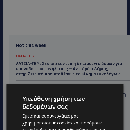
Hot this week
UPDATES
ΛΑΤΣΙΑ-ΓΕΡΙ: Στο επίκεντρο η δημιουργία δομών για
ασυνόδευτους ανήλικους – Αντιδρά ο Δήμος,
στηρίζει υπό προϋποθέσεις το Κίνημα Οικολόγων
UPDATES
ΣΤΟ «ΚΟΚΚΙΝΟ» Η ΖΕΣΤΗ: Νέα κίτρινη προειδοποίηση
Υπεύθυνη χρήση των
και 40άρια στο εσωτερικό
δεδομένων σας
UPDATES
Εμείς και οι συνεργάτες μας
ΛΕΜΕΣΟΣ: Μάχη για τη ζωή του δίνει 18χρονος –
χρησιμοποιούμε cookies και παρόμοιες
Βρέθηκε βαριά τραυματισμένος δίπλα από το
τεχνολογίες για να αποθηκεύουμε και να