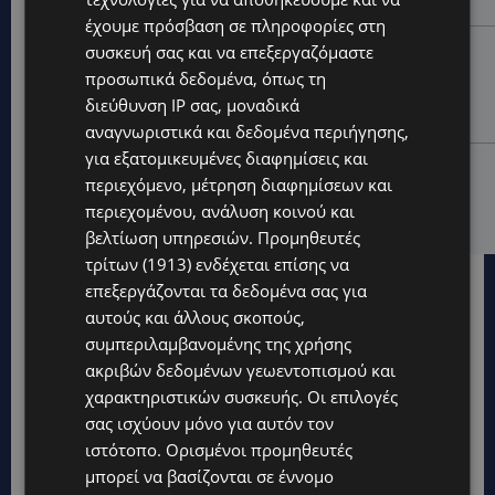
ηλεκτρικό του ποδήλατο
έχουμε πρόσβαση σε πληροφορίες στη
UPDATES
συσκευή σας και να επεξεργαζόμαστε
προσωπικά δεδομένα, όπως τη
«ENOLA GAY»: Το τραγούδι που κράτησε ζωντανή τη
μνήμη της Χιροσίμα – 81 χρόνια από τη μέρα που
διεύθυνση IP σας, μοναδικά
άλλαξε την ανθρωπότητα-(Bίντεο)
αναγνωριστικά και δεδομένα περιήγησης,
για εξατομικευμένες διαφημίσεις και
ΚΟΣΜΙΚΑ
περιεχόμενο, μέτρηση διαφημίσεων και
PERNERA BEACH HOTEL: Εκλεκτές παρουσίες στα 50
περιεχομένου, ανάλυση κοινού και
χρόνια ενός ιστορικού ξενοδοχείου-Ποιους είδαμε
βελτίωση υπηρεσιών.
Προμηθευτές
τρίτων (1913)
ενδέχεται επίσης να
επεξεργάζονται τα δεδομένα σας για
αυτούς και άλλους σκοπούς,
συμπεριλαμβανομένης της χρήσης
ακριβών δεδομένων γεωεντοπισμού και
χαρακτηριστικών συσκευής. Οι επιλογές
σας ισχύουν μόνο για αυτόν τον
ιστότοπο. Ορισμένοι προμηθευτές
μπορεί να βασίζονται σε έννομο