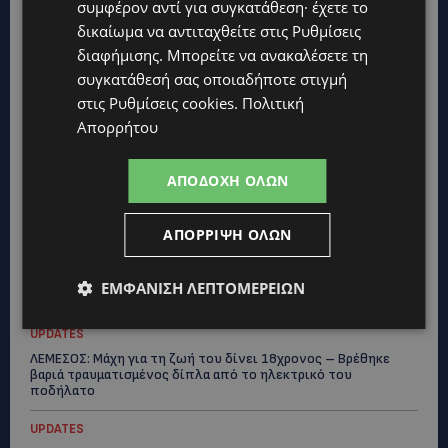
συμφέρον αντί για συγκατάθεση· έχετε το
δικαίωμα να αντιταχθείτε στις
Ρυθμίσεις
διαφήμισης
. Μπορείτε να ανακαλέσετε τη
συγκατάθεσή σας οποιαδήποτε στιγμή
στις
Ρυθμίσεις cookies
.
Πολιτική
Topics
Απορρήτου
UPDATES
ΑΠΟΔΟΧΉ ΌΛΩΝ
ΛΑΤΣΙΑ-ΓΕΡΙ: Στο επίκεντρο η δημιουργία δομών για
ασυνόδευτους ανήλικους – Αντιδρά ο Δήμος, στηρίζει υπό
προϋποθέσεις το Κίνημα Οικολόγων
ΑΠΌΡΡΙΨΗ ΌΛΩΝ
UPDATES
ΣΤΟ «ΚΟΚΚΙΝΟ» Η ΖΕΣΤΗ: Νέα κίτρινη προειδοποίηση και
ΕΜΦΆΝΙΣΗ ΛΕΠΤΟΜΕΡΕΙΏΝ
40άρια στο εσωτερικό
UPDATES
ΛΕΜΕΣΟΣ: Μάχη για τη ζωή του δίνει 18χρονος – Βρέθηκε
βαριά τραυματισμένος δίπλα από το ηλεκτρικό του
ποδήλατο
UPDATES