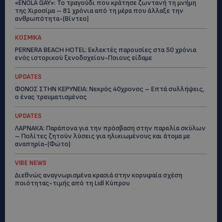
«ENOLA GAY»: Το τραγούδι που κράτησε ζωντανή τη μνήμη
της Χιροσίμα – 81 χρόνια από τη μέρα που άλλαξε την
ανθρωπότητα-(Bίντεο)
ΚΟΣΜΙΚΑ
PERNERA BEACH HOTEL: Εκλεκτές παρουσίες στα 50 χρόνια
ενός ιστορικού ξενοδοχείου-Ποιους είδαμε
UPDATES
ΦΟΝΟΣ ΣΤΗΝ ΚΕΡΥΝΕΙΑ: Νεκρός 40χρονος – Επτά συλλήψεις,
ο ένας τραυματισμένος
UPDATES
ΛΑΡΝΑΚΑ: Παράπονα για την πρόσβαση στην παραλία σκύλων
– Πολίτες ζητούν λύσεις για ηλικιωμένους και άτομα με
αναπηρία-(Φώτο)
VIBE NEWS
Διεθνώς αναγνωρισμένα κρασιά στην κορυφαία σχέση
ποιότητας-τιμής από τη Lidl Κύπρου