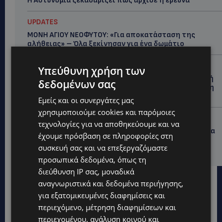
Η Αστυνομία ξεκαθαρίζει πώς άρχισε η έρευνα
UPDATES
ΜΟΝΗ ΑΓΙΟΥ ΝΕΟΦΥΤΟΥ: «Για αποκατάσταση της
αλήθειας» – Όλα ξεκίνησαν για ένα δωμάτιο
UPDATES
Υπεύθυνη χρήση των
ΘΑ ΣΑΛΠΑΡΟΥΜΕ: Δεν σταματά η θαλάσσια επιβατική
δεδομένων σας
σύνδεση Κύπρου – Ελλάδας το 2027-Πότε θα κριθεί η
συνέχεια από το 2028
Εμείς και οι συνεργάτες μας
χρησιμοποιούμε cookies και παρόμοιες
UPDATES
τεχνολογίες για να αποθηκεύουμε και να
ΛΕΩΦΟΡΟΣ ΤΣΕΡΙΟΥ: Άνοιξε ο δρόμος, αλλά άρχισαν τα
έχουμε πρόσβαση σε πληροφορίες στη
παράπονα των πολιτών – «Έγινε σωστά ο
συσκευή σας και να επεξεργαζόμαστε
σχεδιασμός;»
προσωπικά δεδομένα, όπως τη
διεύθυνση IP σας, μοναδικά
αναγνωριστικά και δεδομένα περιήγησης,
για εξατομικευμένες διαφημίσεις και
περιεχόμενο, μέτρηση διαφημίσεων και
περιεχομένου, ανάλυση κοινού και