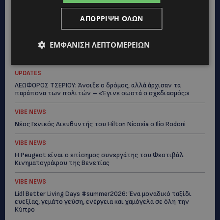
Όλα ξεκίνησαν για ένα δωμάτιο
ΑΠΌΡΡΙΨΗ ΌΛΩΝ
UPDATES
ΘΑ ΣΑΛΠΑΡΟΥΜΕ: Δεν σταματά η θαλάσσια επιβατική σύνδεση
ΕΜΦΆΝΙΣΗ ΛΕΠΤΟΜΕΡΕΙΏΝ
Κύπρου – Ελλάδας το 2027-Πότε θα κριθεί η συνέχεια από το
2028
UPDATES
ΛΕΩΦΟΡΟΣ ΤΣΕΡΙΟΥ: Άνοιξε ο δρόμος, αλλά άρχισαν τα
παράπονα των πολιτών – «Έγινε σωστά ο σχεδιασμός;»
VIBE NEWS
Νέος Γενικός Διευθυντής του Hilton Nicosia ο Ilio Rodoni
VIBE NEWS
Η Peugeot είναι ο επίσημος συνεργάτης του Φεστιβάλ
Κινηματογράφου της Βενετίας
VIBE NEWS
Lidl Better Living Days #summer2026: Ένα μοναδικό ταξίδι
ευεξίας, γεμάτο γεύση, ενέργεια και χαμόγελα σε όλη την
Κύπρο