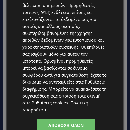
βελτίωση υπηρεσιών.
Προμηθευτές
τρίτων (1913)
ενδέχεται επίσης να
επεξεργάζονται τα δεδομένα σας για
αυτούς και άλλους σκοπούς,
συμπεριλαμβανομένης της χρήσης
ακριβών δεδομένων γεωεντοπισμού και
χαρακτηριστικών συσκευής. Οι επιλογές
σας ισχύουν μόνο για αυτόν τον
ιστότοπο. Ορισμένοι προμηθευτές
Topics
μπορεί να βασίζονται σε έννομο
συμφέρον αντί για συγκατάθεση· έχετε το
VIBE NEWS
δικαίωμα να αντιταχθείτε στις
Ρυθμίσεις
Η Arla Protein συνεχίζει να καινοτομεί με το Arla Protein Food
διαφήμισης
. Μπορείτε να ανακαλέσετε τη
to Go.
συγκατάθεσή σας οποιαδήποτε στιγμή
UPDATES
στις
Ρυθμίσεις cookies
.
Πολιτική
ΜΑΚΑΡΙΟΣ ΔΡΟΥΣΙΩΤΗΣ: «Δεν ξεκινήσαμε μόνοι μας» – Η
Απορρήτου
Αστυνομία ξεκαθαρίζει πώς άρχισε η έρευνα
UPDATES
ΑΠΟΔΟΧΉ ΌΛΩΝ
ΜΟΝΗ ΑΓΙΟΥ ΝΕΟΦΥΤΟΥ: «Για αποκατάσταση της αλήθειας» –