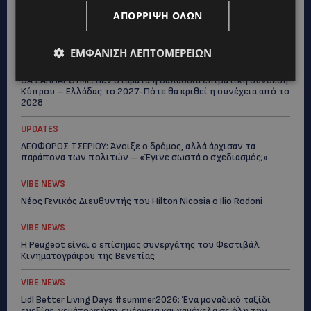
UPDATES
ΑΠΌΡΡΙΨΗ ΌΛΩΝ
ΜΟΝΗ ΑΓΙΟΥ ΝΕΟΦΥΤΟΥ: «Για αποκατάσταση της αλήθειας» –
Όλα ξεκίνησαν για ένα δωμάτιο
ΕΜΦΆΝΙΣΗ ΛΕΠΤΟΜΕΡΕΙΏΝ
UPDATES
ΘΑ ΣΑΛΠΑΡΟΥΜΕ: Δεν σταματά η θαλάσσια επιβατική σύνδεση
Κύπρου – Ελλάδας το 2027-Πότε θα κριθεί η συνέχεια από το
2028
UPDATES
ΛΕΩΦΟΡΟΣ ΤΣΕΡΙΟΥ: Άνοιξε ο δρόμος, αλλά άρχισαν τα
παράπονα των πολιτών – «Έγινε σωστά ο σχεδιασμός;»
VIBE NEWS
Νέος Γενικός Διευθυντής του Hilton Nicosia ο Ilio Rodoni
VIBE NEWS
Η Peugeot είναι ο επίσημος συνεργάτης του Φεστιβάλ
Κινηματογράφου της Βενετίας
VIBE NEWS
Lidl Better Living Days #summer2026: Ένα μοναδικό ταξίδι
ευεξίας, γεμάτο γεύση, ενέργεια και χαμόγελα σε όλη την