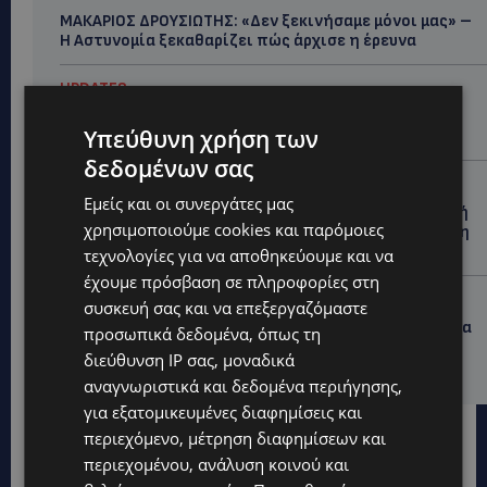
ΜΑΚΑΡΙΟΣ ΔΡΟΥΣΙΩΤΗΣ: «Δεν ξεκινήσαμε μόνοι μας» –
Η Αστυνομία ξεκαθαρίζει πώς άρχισε η έρευνα
UPDATES
ΜΟΝΗ ΑΓΙΟΥ ΝΕΟΦΥΤΟΥ: «Για αποκατάσταση της
Υπεύθυνη χρήση των
αλήθειας» – Όλα ξεκίνησαν για ένα δωμάτιο
δεδομένων σας
UPDATES
Εμείς και οι συνεργάτες μας
ΘΑ ΣΑΛΠΑΡΟΥΜΕ: Δεν σταματά η θαλάσσια επιβατική
χρησιμοποιούμε cookies και παρόμοιες
σύνδεση Κύπρου – Ελλάδας το 2027-Πότε θα κριθεί η
συνέχεια από το 2028
τεχνολογίες για να αποθηκεύουμε και να
έχουμε πρόσβαση σε πληροφορίες στη
UPDATES
συσκευή σας και να επεξεργαζόμαστε
ΛΕΩΦΟΡΟΣ ΤΣΕΡΙΟΥ: Άνοιξε ο δρόμος, αλλά άρχισαν τα
προσωπικά δεδομένα, όπως τη
παράπονα των πολιτών – «Έγινε σωστά ο
διεύθυνση IP σας, μοναδικά
σχεδιασμός;»
αναγνωριστικά και δεδομένα περιήγησης,
για εξατομικευμένες διαφημίσεις και
περιεχόμενο, μέτρηση διαφημίσεων και
περιεχομένου, ανάλυση κοινού και