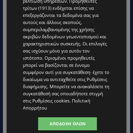
βελτίωση υπηρεσιών.
Προμηθευτές
τρίτων (1913)
ενδέχεται επίσης να
επεξεργάζονται τα δεδομένα σας για
αυτούς και άλλους σκοπούς,
συμπεριλαμβανομένης της χρήσης
ακριβών δεδομένων γεωεντοπισμού και
χαρακτηριστικών συσκευής. Οι επιλογές
σας ισχύουν μόνο για αυτόν τον
ιστότοπο. Ορισμένοι προμηθευτές
μπορεί να βασίζονται σε έννομο
συμφέρον αντί για συγκατάθεση· έχετε το
Topics
δικαίωμα να αντιταχθείτε στις
Ρυθμίσεις
διαφήμισης
. Μπορείτε να ανακαλέσετε τη
VIBE NEWS
συγκατάθεσή σας οποιαδήποτε στιγμή
Η Arla Protein συνεχίζει να καινοτομεί με το Arla Protein Food
στις
Ρυθμίσεις cookies
.
Πολιτική
to Go.
Απορρήτου
UPDATES
ΜΑΚΑΡΙΟΣ ΔΡΟΥΣΙΩΤΗΣ: «Δεν ξεκινήσαμε μόνοι μας» – Η
ΑΠΟΔΟΧΉ ΌΛΩΝ
Αστυνομία ξεκαθαρίζει πώς άρχισε η έρευνα