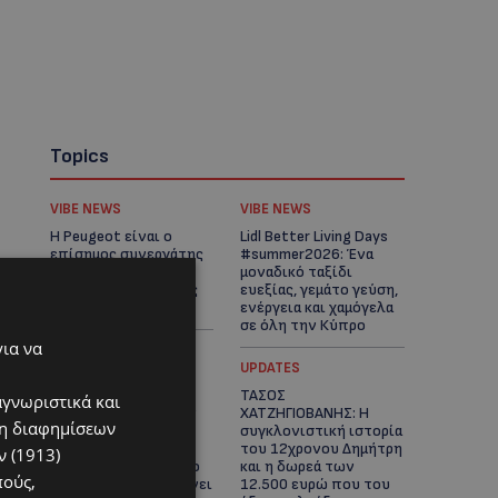
Topics
VIBE NEWS
VIBE NEWS
Η Peugeot είναι ο
Lidl Better Living Days
επίσημος συνεργάτης
#summer2026: Ένα
του Φεστιβάλ
μοναδικό ταξίδι
Κινηματογράφου της
ευεξίας, γεμάτο γεύση,
Βενετίας
ενέργεια και χαμόγελα
σε όλη την Κύπρο
για να
ΚΑΤΟΙΚΙΔΙΑ
UPDATES
ΠΑΓΚΟΣΜΙΑ ΗΜΕΡΑ
ΤΑΣΟΣ
αγνωριστικά και
ΓΑΤΑΣ: Χιλιάδες στην
ΧΑΤΖΗΓΙΟΒΑΝΗΣ: Η
ση διαφημίσεων
Κύπρο, καθεμία
συγκλονιστική ιστορία
μοναδική – Το
του 12χρονου Δημήτρη
 (1913)
χαδιάρικο τετράποδο
και η δωρεά των
πούς,
με τη ματιά που λιώνει
12.500 ευρώ που του