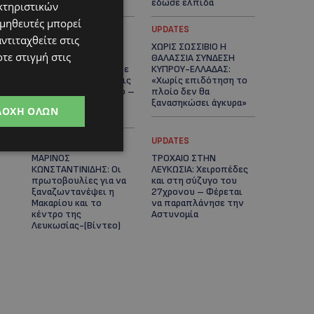
καρδιές
έδωσε ελπίδα
κτηριστικών
ομηθευτές μπορεί
STORIES
UPDATES
ντιταχθείτε στις
ΕΞΩΤΙΚΑ ΖΩΑ ΣΤΗΝ
ΧΩΡΙΣ ΣΩΣΣΙΒΙΟ Η
τε στιγμή στις
ΚΥΠΡΟ: Πότε
ΘΑΛΑΣΣΙΑ ΣΥΝΔΕΣΗ
επιτρέπεται και πότε
ΚΥΠΡΟΥ-ΕΛΛΑΔΑΣ:
απαγορεύεται να έχεις
«Χωρίς επιδότηση το
μαϊμού ως κατοικίδιο –
πλοίο δεν θα
Ποια ζώα μπορείς να
ξανασηκώσει άγκυρα»
ΔΟΧΉ ΌΛΩΝ
διατηρείς νόμιμα
STORIES
UPDATES
ΜΑΡΙΝΟΣ
ΤΡΟΧΑΙΟ ΣΤΗΝ
ΚΩΝΣΤΑΝΤΙΝΙΔΗΣ: Οι
ΛΕΥΚΩΣΙΑ: Χειροπέδες
πρωτοβουλίες για να
και στη σύζυγο του
ξαναζωντανέψει η
27χρονου – Φέρεται
Μακαρίου και το
να παραπλάνησε την
κέντρο της
Αστυνομία
Λευκωσίας-(Βίντεο)